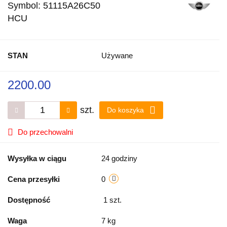
Symbol:
51115A26C50
HCU
STAN
Używane
2200.00
szt.
Do koszyka
Do przechowalni
Wysyłka w ciągu
24 godziny
Cena przesyłki
0
Dostępność
1
szt.
Waga
7 kg