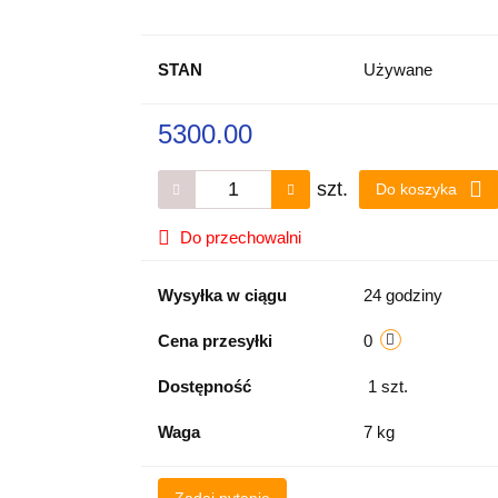
STAN
Używane
5300.00
szt.
Do koszyka
Do przechowalni
Wysyłka w ciągu
24 godziny
Cena przesyłki
0
Dostępność
1
szt.
Waga
7 kg