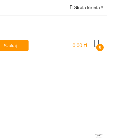
Strefa klienta
poilery
Zaloguj się
sy
Osłony
Zarejestruj się
Dodaj zgłoszenie
0,00 zł
0
y
Lampy
Kierownice powietrza