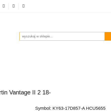
ości
Zderzaki
Listwy progowe
Dokładki
S
Lampy
Kierownice powietrza
Błotniki
Pa
twy progowe
Dokładki
Spoilery
Atrapy
Klap
in Vantage II 2 18-
Symbol:
KY63-17D857-A HCU5655