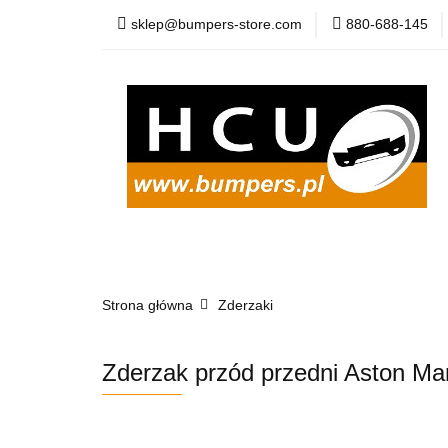
sklep@bumpers-store.com
880-688-145
Kategorie
Now
Atrapy
Klapy
Kategorie
Nowości
Zderzaki
Lis
Strona główna
Błotniki
Pasy
Zderzaki
Osłony
Zderzak przód przedni Aston Mart