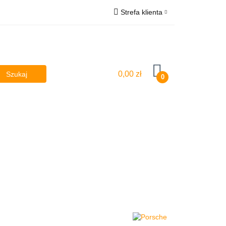
Strefa klienta
poilery
Zaloguj się
sy
Osłony
Zarejestruj się
Dodaj zgłoszenie
0,00 zł
0
y
Lampy
Kierownice powietrza