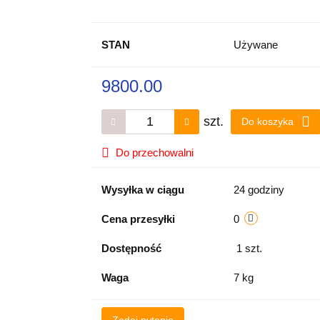
STAN
Używane
9800.00
szt.
Do koszyka
Do przechowalni
Wysyłka w ciągu
24 godziny
Cena przesyłki
0
Dostępność
1
szt.
Waga
7 kg