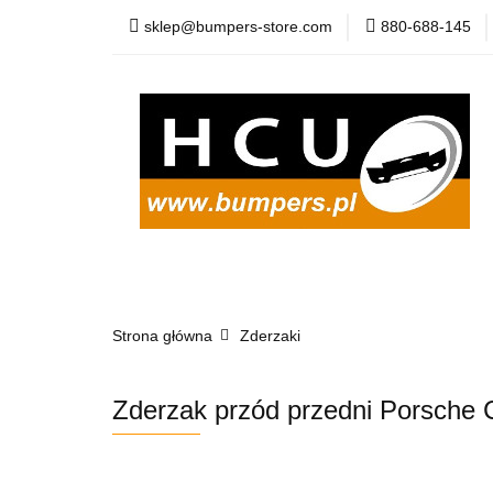
sklep@bumpers-store.com
880-688-145
Kategorie
Now
Atrapy
Klapy
Kategorie
Nowości
Zderzaki
Lis
Strona główna
Błotniki
Pasy
Zderzaki
Osłony
Zderzak przód przedni Porsche 