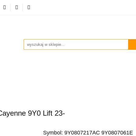
ości
Zderzaki
Listwy progowe
Dokładki
S
Lampy
Kierownice powietrza
Błotniki
Pa
twy progowe
Dokładki
Spoilery
Atrapy
Klap
Cayenne 9Y0 Lift 23-
Symbol:
9Y0807217AC 9Y0807061E