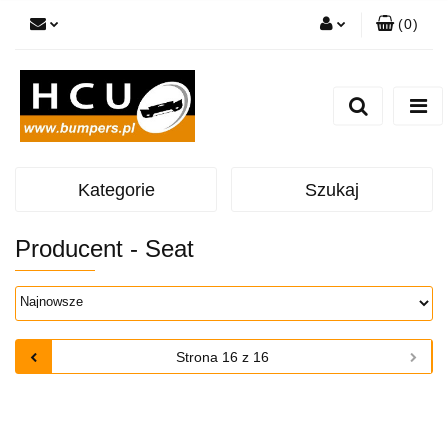
(
0
)
Zaloguj się
Zarejestruj się
Dodaj zgłoszenie
Kategorie
Szukaj
Producent - Seat